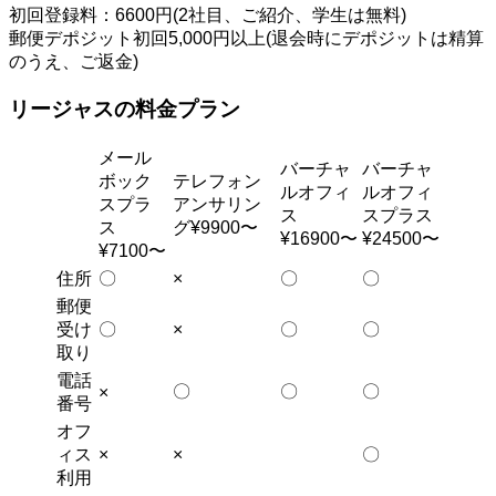
初回登録料：6600円(2社目、ご紹介、学生は無料)
郵便デポジット初回5,000円以上(退会時にデポジットは精算
のうえ、ご返金)
リージャスの料金プラン
メール
バーチャ
バーチャ
ボック
テレフォン
ルオフィ
ルオフィ
スプラ
アンサリン
ス
スプラス
ス
グ¥9900〜
¥16900〜
¥24500〜
¥7100〜
住所
〇
×
〇
〇
郵便
受け
〇
×
〇
〇
取り
電話
〇
〇
〇
×
番号
オフ
ィス
×
×
〇
利用