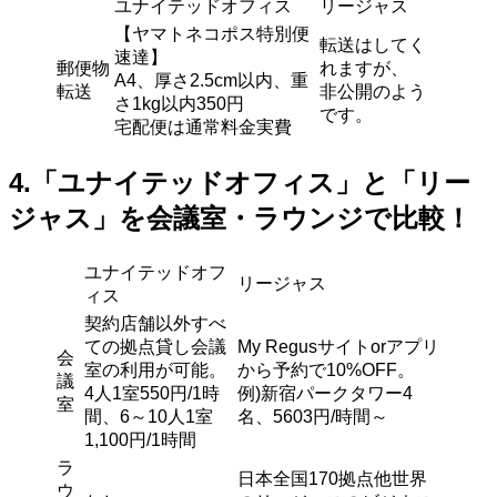
ユナイテッドオフィス
リージャス
【ヤマトネコポス特別便
転送はしてく
速達】
郵便物
れますが、
A4、厚さ2.5cm以内、重
転送
非公開のよう
さ1kg以内350円
です。
宅配便は通常料金実費
4.「ユナイテッドオフィス」と「リー
ジャス」を会議室・ラウンジで比較！
ユナイテッドオフ
リージャス
ィス
契約店舗以外すべ
ての拠点貸し会議
My Regusサイトorアプリ
会
室の利用が可能。
から予約で10%OFF。
議
4人1室550円/1時
例)新宿パークタワー4
室
間、6～10人1室
名、5603円/時間～
1,100円/1時間
ラ
日本全国170拠点他世界
ウ