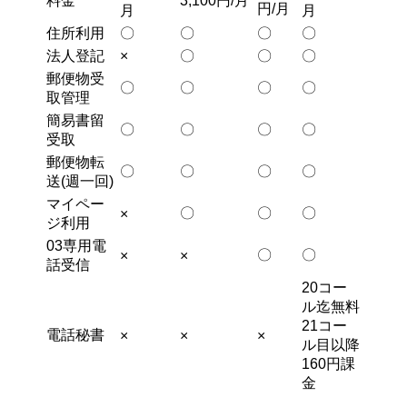
料金
3,100円/月
円/月
月
月
住所利用
〇
〇
〇
〇
法人登記
×
〇
〇
〇
郵便物受
〇
〇
〇
〇
取管理
簡易書留
〇
〇
〇
〇
受取
郵便物転
〇
〇
〇
〇
送(週一回)
マイペー
〇
〇
〇
×
ジ利用
03専用電
〇
〇
×
×
話受信
20コー
ル迄無料
21コー
電話秘書
×
×
×
ル目以降
160円課
金