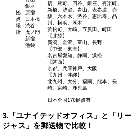
橋、麹町、四谷、銀座、有楽町、
銀座
新橋、汐留、青山、表参道、赤
拠
原宿
坂、六本木、渋谷、恵比寿、品
点
日本橋
川、横浜、厚木
場
渋谷
浜松町、大崎、五反田、町田
所
虎ノ門
【北陸】
新宿
新潟、金沢、富山、長野
池袋
【中部・東海】
名古屋愛知、静岡、浜松
【関西】
京都、兵庫神戸、大阪
【九州・沖縄】
北九州、大分、福岡、熊本、長
崎、宮崎、鹿児島
日本全国170拠点有
3.「ユナイテッドオフィス」と「リー
ジャス」を郵送物で比較！