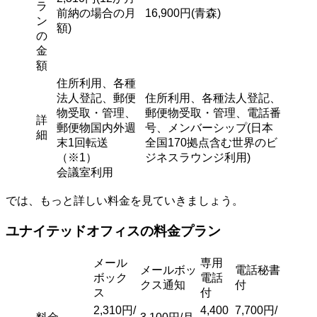
ラ
前納の場合の月
16,900円(青森)
ン
額)
の
金
額
住所利用、各種
法人登記、郵便
住所利用、各種法人登記、
物受取・管理、
郵便物受取・管理、電話番
詳
郵便物国内外週
号、メンバーシップ(日本
細
末1回転送
全国170拠点含む世界のビ
（※1）
ジネスラウンジ利用)
会議室利用
では、もっと詳しい料金を見ていきましょう。
ユナイテッドオフィスの料金プラン
メール
専用
メールボッ
電話秘書
ボック
電話
クス通知
付
ス
付
2,310円/
4,400
7,700円/