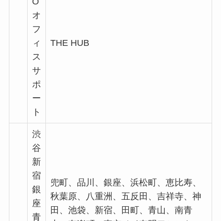
O
オ
フ
ィ
THE HUB
ス
サ
ポ
ー
ト
渋
谷
新
宿
兜町、品川、銀座、浜松町、恵比寿、
銀
秋葉原、八重洲、五反田、吉祥寺、神
座
田、池袋、新宿、田町、青山、南青
青