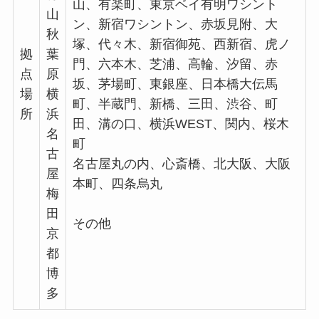
山、有楽町、東京ベイ有明ワシント
山
ン、新宿ワシントン、赤坂見附、大
秋
塚、代々木、新宿御苑、西新宿、虎ノ
拠
葉
門、六本木、芝浦、高輪、汐留、赤
点
原
坂、茅場町、東銀座、日本橋大伝馬
場
横
町、半蔵門、新橋、三田、渋谷、町
所
浜
田、溝の口、横浜WEST、関内、桜木
名
町
古
名古屋丸の内、心斎橋、北大阪、大阪
屋
本町、四条烏丸
梅
田
その他
京
都
博
多