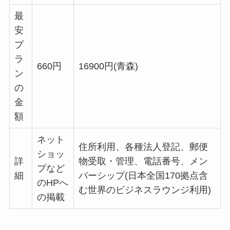
最
安
プ
ラ
660円
16900円(青森)
ン
の
金
額
ネット
住所利用、各種法人登記、郵便
ショッ
詳
物受取・管理、電話番号、メン
プなど
細
バーシップ(日本全国170拠点含
のHPへ
む世界のビジネスラウンジ利用)
の掲載