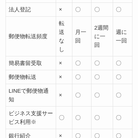
法人登記
×
〇
〇
〇
転
2週間
送
月一
週に
郵便物転送頻度
に一
な
回
一回
回
し
簡易書留受取
×
〇
〇
〇
郵便物転送
×
〇
〇
〇
LINEで郵便物通
×
〇
〇
〇
知
ビジネス支援サー
〇
〇
〇
〇
ビス利用※
銀行紹介
×
〇
〇
〇