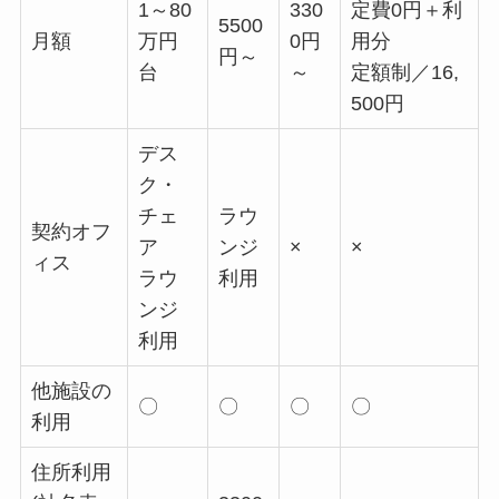
1～80
330
定費0円＋利
5500
月額
万円
0円
用分
円～
台
～
定額制／16,
500円
デス
ク・
チェ
ラウ
契約オフ
ア
ンジ
×
×
ィス
ラウ
利用
ンジ
利用
他施設の
〇
〇
〇
〇
利用
住所利用