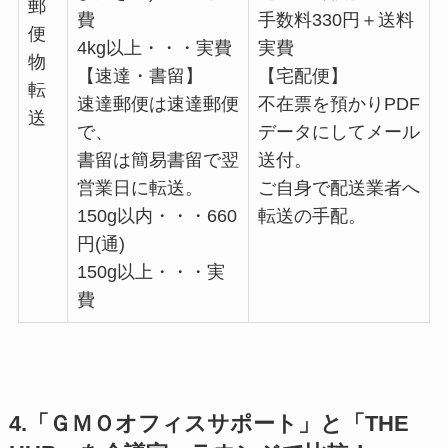
郵
費
手数料330円＋送料
便
4kg以上・・・実費
実費
物
【速達・書留】
【宅配便】
転
速達郵便は速達郵便
不在票を預かりPDF
送
で、
データにしてメール
書留は簡易書留で翌
送付。
営業日に転送。
ご自身で配送業者へ
150g以内・・・660
転送の手配。
円(通)
150g以上・・・実
費
4.「ＧＭＯオフィスサポート」と「THE