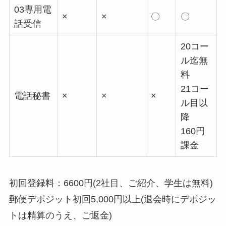
03専用電
×
×
〇
〇
話受信
20コー
ル迄無
料
21コー
電話秘書
×
×
×
ル目以
降
160円
課金
初回登録料：6600円(2社目、ご紹介、学生は無料)
郵便デポジット初回5,000円以上(退会時にデポジッ
トは精算のうえ、ご返金)