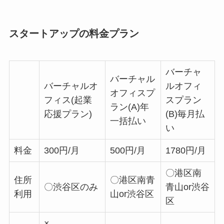
スタートアップの料金プラン
バーチャ
バーチャル
バーチャルオ
ルオフィ
オフィスプ
フィス(起業
スプラン
ラン(A)年
応援プラン)
(B)毎月払
一括払い
い
料金
300円/月
500円/月
1780円/月
〇港区南
住所
〇港区南青
〇渋谷区のみ
青山or渋谷
利用
山or渋谷区
区
×