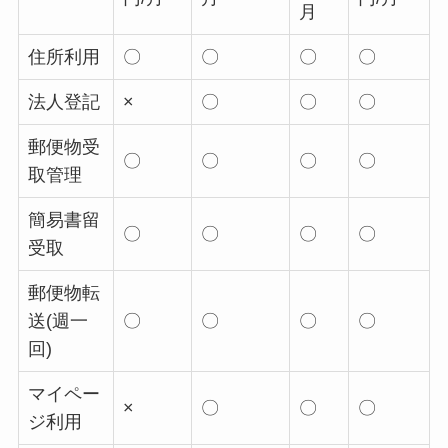
月
住所利用
〇
〇
〇
〇
法人登記
×
〇
〇
〇
郵便物受
〇
〇
〇
〇
取管理
簡易書留
〇
〇
〇
〇
受取
郵便物転
送(週一
〇
〇
〇
〇
回)
マイペー
×
〇
〇
〇
ジ利用