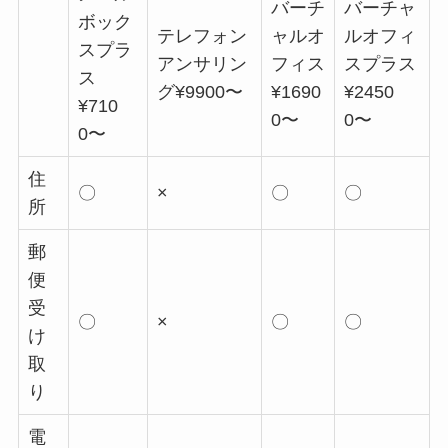
バーチ
バーチャ
ボック
テレフォン
ャルオ
ルオフィ
スプラ
アンサリン
フィス
スプラス
ス
グ¥9900〜
¥1690
¥2450
¥710
0〜
0〜
0〜
住
〇
×
〇
〇
所
郵
便
受
〇
×
〇
〇
け
取
り
電