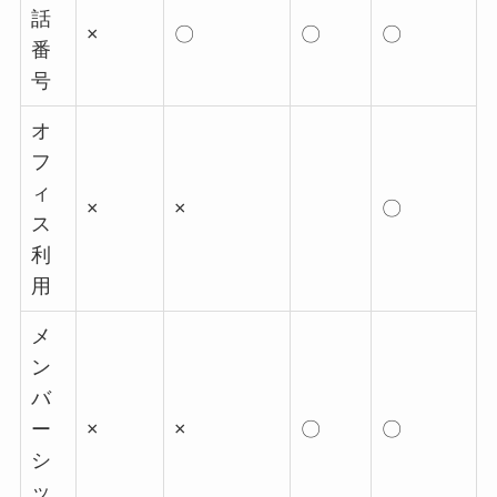
話
×
〇
〇
〇
番
号
オ
フ
ィ
×
×
〇
ス
利
用
メ
ン
バ
ー
×
×
〇
〇
シ
ッ