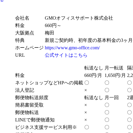
会社名
GMOオフィスサポート株式会社
料金
660円～
大阪拠点
梅田
特典
新規ご契約時、初年度の基本料金の3ヶ
ホームページ
https://www.gmo-office.com/
URL
公式サイトはこちら
転送なし
月一転送
隔
料金
660円/月
1,650円/月
2,
ネットショップなどHPへの掲載
〇
〇
〇
法人登記
×
〇
〇
郵便物転送頻度
転送なし
月一回
2
簡易書留受取
×
〇
〇
郵便物転送
×
〇
〇
LINEで郵便物通知
×
〇
〇
ビジネス支援サービス利用※
〇
〇
〇