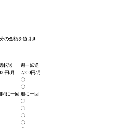
月分の金額を値引き
週転送
週一転送
200円/月
2,750円/月
〇
〇
週間に一回
週に一回
〇
〇
〇
〇