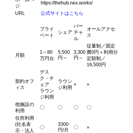
https://thehub.nex.works/
ジ
URL
公式サイトはこちら
バー
プライ
オールアクセ
シェア
チャ
ベート
ス
ル
従量制／固定
1～80
5,500
3,300
費0円＋利用分
月額
円～
円～
万円台
定額制／
16,500円
デス
ク・チ
契約オフ
ラウン
ェア
×
×
ィス
ジ利用
ラウン
ジ利用
他施設の
〇
〇
〇
〇
利用
住所利用
(社名表
3300
〇
〇
×
円/月
示・法人