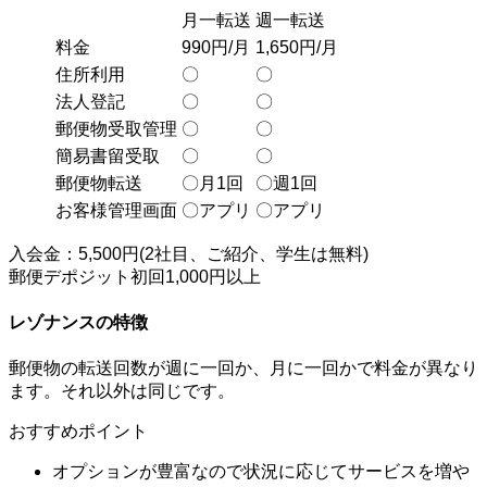
月一転送
週一転送
料金
990円/月
1,650円/月
住所利用
〇
〇
法人登記
〇
〇
郵便物受取管理
〇
〇
簡易書留受取
〇
〇
郵便物転送
〇月1回
〇週1回
お客様管理画面
〇アプリ
〇アプリ
入会金：5,500円(2社目、ご紹介、学生は無料)
郵便デポジット初回1,000円以上
レゾナンスの特徴
郵便物の転送回数が週に一回か、月に一回かで料金が異なり
ます。それ以外は同じです。
おすすめポイント
オプションが豊富なので状況に応じてサービスを増や