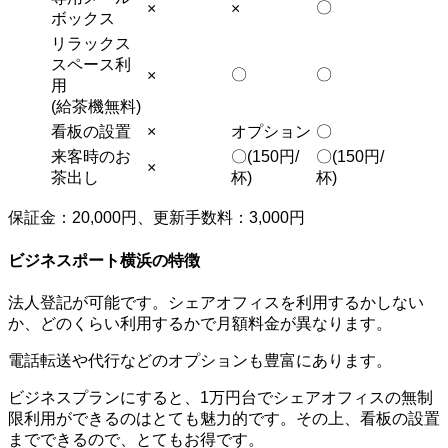
〇
×
×
ボックス
リラックス
スペース利
〇
〇
×
用
(給茶機無料)
看板の設置
×
オプション
〇
来客時のお
〇(150円/
〇(150円/
×
茶出し
杯)
杯)
保証金：20,000円、更新手数料：3,000円
ビジネスポート横浜の特徴
法人登記が可能です。シェアオフィスを利用するかしない
か、どのくらい利用するかで月額料金が異なります。
電話転送や代行などのオプションも豊富にあります。
ビジネスプランにすると、1万円台でシェアオフィスの無制
限利用ができるのはとても魅力的です。その上、看板の設置
までできるので、とてもお得です。