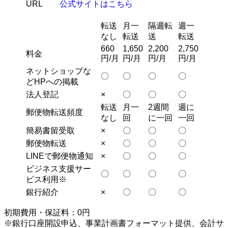
URL
公式サイトはこちら
転送
月一
隔週転
週一
なし
転送
送
転送
660
1,650
2,200
2,750
料金
円/月
円/月
円/月
円/月
ネットショップな
〇
〇
〇
〇
どHPへの掲載
法人登記
×
〇
〇
〇
転送
月一
2週間
週に
郵便物転送頻度
なし
回
に一回
一回
簡易書留受取
×
〇
〇
〇
郵便物転送
×
〇
〇
〇
LINEで郵便物通知
×
〇
〇
〇
ビジネス支援サー
〇
〇
〇
〇
ビス利用※
銀行紹介
×
〇
〇
〇
初期費用・保証料：0円
※銀行口座開設申込、事業計画書フォーマット提供、会計サ