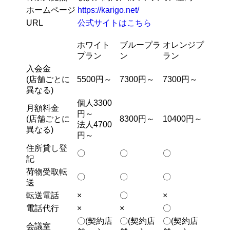
ホームページ
https://karigo.net/
URL
公式サイトはこちら
ホワイト
ブループラ
オレンジプ
プラン
ン
ラン
入会金
(店舗ごとに
5500円～
7300円～
7300円～
異なる)
個人3300
月額料金
円～
(店舗ごとに
8300円～
10400円～
法人4700
異なる)
円～
住所貸し登
〇
〇
〇
記
荷物受取転
〇
〇
〇
送
転送電話
×
〇
×
電話代行
×
×
〇
〇(契約店
〇(契約店
〇(契約店
会議室