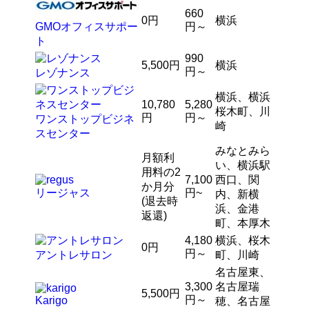
660
0円
横浜
GMOオフィスサポー
円～
ト
990
5,500円
横浜
円～
レゾナンス
横浜、横浜
10,780
5,280
桜木町、川
円
円～
ワンストップビジネ
崎
スセンター
みなとみら
月額利
い、横浜駅
用料の2
7,100
西口、関
か月分
リージャス
円~
内、新横
(退去時
浜、金港
返還)
町、本厚木
4,180
横浜、桜木
0円
円～
アントレサロン
町、川崎
名古屋東、
3,300
名古屋瑞
5,500円
円～
Karigo
穂、名古屋