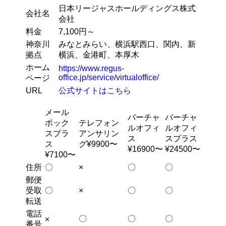
日本リージャスホールディングス株式
会社名
会社
料金
7,100円～
神奈川
みなとみらい、横浜駅西口、関内、新
拠点
横浜、金港町、本厚木
ホーム
https://www.regus-
office.jp/service/virtualoffice/
ページ
URL
公式サイトはこちら
メール
バーチャ
バーチャ
ボック
テレフォン
ルオフィ
ルオフィ
スプラ
アンサリン
ス
スプラス
ス
グ¥9900〜
¥16900〜
¥24500〜
¥7100〜
住所
〇
×
〇
〇
郵便
受取
〇
×
〇
〇
転送
電話
〇
〇
〇
×
番号