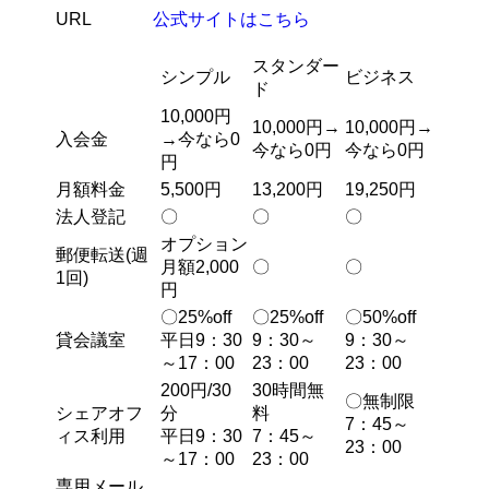
URL
公式サイトはこちら
スタンダー
シンプル
ビジネス
ド
10,000円
10,000円→
10,000円→
入会金
→今なら0
今なら0円
今なら0円
円
月額料金
5,500円
13,200円
19,250円
法人登記
〇
〇
〇
オプション
郵便転送(週
月額2,000
〇
〇
1回)
円
〇25%off
〇25%off
〇50%off
貸会議室
平日9：30
9：30～
9：30～
～17：00
23：00
23：00
200円/30
30時間無
〇無制限
シェアオフ
分
料
7：45～
ィス利用
平日9：30
7：45～
23：00
～17：00
23：00
専用メール