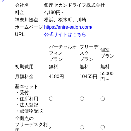
会社名
銀座セカンドライフ株式会社
料金
4,180円～
神奈川拠点
横浜、桜木町、川崎
ホームページ
https://entre-salon.com/
URL
公式サイトはこちら
バーチャルオ
フリーデ
個室
フィス
スク
プラン
プラン
プラン
初期費用
無料
無料
無料
55000
月額料金
4180円
10455円
円～
基本セット
・受付
・住所利用
〇
〇
〇
・法人登記
・郵便物受取
全拠点の
フリーデスク利
〇
〇
×
用