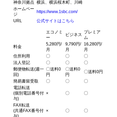
神奈川拠点
横浜、横浜桜木町、川崎
ホームペー
https://www.1sbc.com/
ジ
URL
公式サイトはこちら
エコノミ
プレミア
ビジネス
ー
ム
5,280円/
9,790円/
16,280円/
料金
月
月
月
住所利用
〇
〇
〇
法人登記
〇
〇
〇
郵便物転送(週一
〇送料0
〇送料0
〇送料0円
回)
円
円
簡易書留受取
〇
〇
〇
電話転送
(個別電話番号付
×
〇
〇
与)
FAX転送
(共通FAX番号付
×
〇
〇
与)