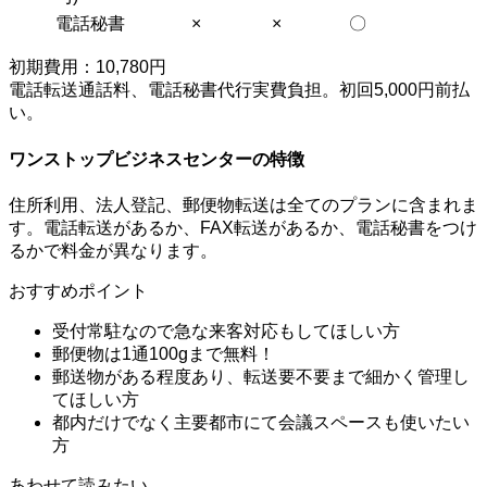
電話秘書
×
×
〇
初期費用：10,780円
電話転送通話料、電話秘書代行実費負担。初回5,000円前払
い。
ワンストップビジネスセンターの特徴
住所利用、法人登記、郵便物転送は全てのプランに含まれま
す。電話転送があるか、FAX転送があるか、電話秘書をつけ
るかで料金が異なります。
おすすめポイント
受付常駐なので急な来客対応もしてほしい方
郵便物は1通100gまで無料！
郵送物がある程度あり、転送要不要まで細かく管理し
てほしい方
都内だけでなく主要都市にて会議スペースも使いたい
方
あわせて読みたい