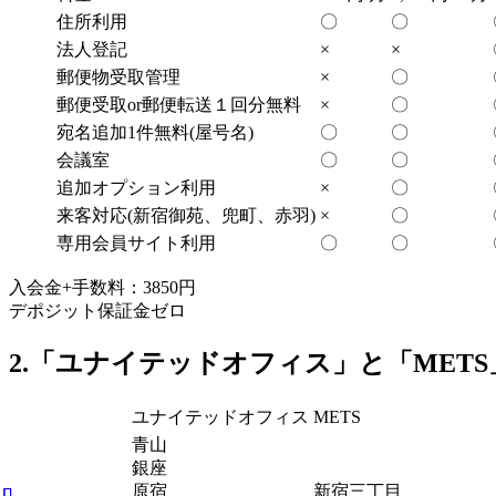
住所利用
〇
〇
法人登記
×
×
郵便物受取管理
×
〇
郵便受取or郵便転送１回分無料
×
〇
宛名追加1件無料(屋号名)
〇
〇
会議室
〇
〇
追加オプション利用
×
〇
来客対応(新宿御苑、兜町、赤羽)
×
〇
専用会員サイト利用
〇
〇
入会金+手数料：3850円
デポジット保証金ゼロ
2.「ユナイテッドオフィス」と「MET
ユナイテッドオフィス
METS
青山
銀座
原宿
新宿三丁目