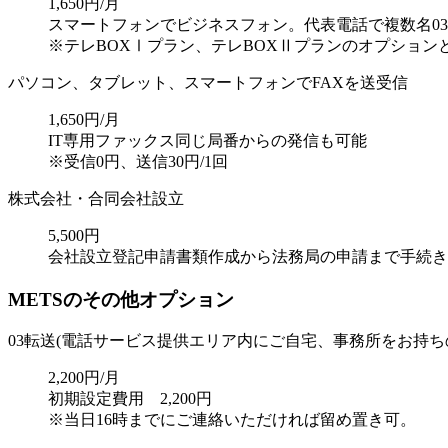
1,650円/月
スマートフォンでビジネスフォン。代表電話で複数名03
※テレBOXⅠプラン、テレBOXⅡプランのオプション
パソコン、タブレット、スマートフォンでFAXを送受信
1,650円/月
IT専用ファックス同じ局番からの発信も可能
※受信0円、送信30円/1回
株式会社・合同会社設立
5,500円
会社設立登記申請書類作成から法務局の申請まで手続き代
METSのその他オプション
03転送(電話サービス提供エリア内にご自宅、事務所をお持ち
2,200円/月
初期設定費用 2,200円
※当日16時までにご連絡いただければ留め置き可。