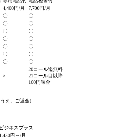
知
専用電話付
電話秘書付
4,400円/月
7,700円/月
〇
〇
〇
〇
〇
〇
〇
〇
〇
〇
〇
〇
〇
〇
20コール迄無料
×
21コール目以降
160円課金
のうえ、ご返金)
ビジネスプラス
1,430円～/月