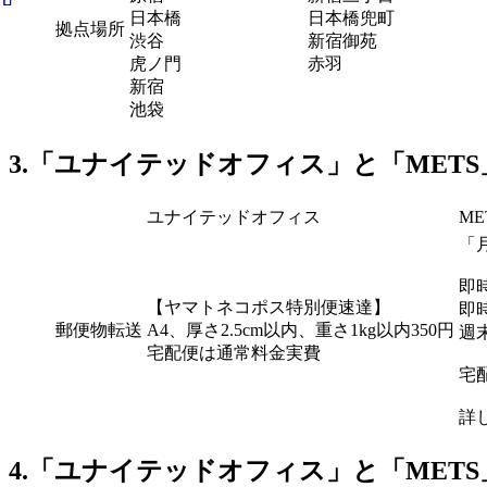
日本橋
日本橋兜町
拠点場所
渋谷
新宿御苑
虎ノ門
赤羽
新宿
池袋
3.「ユナイテッドオフィス」と「MET
ユナイテッドオフィス
ME
「
即
【ヤマトネコポス特別便速達】
即
郵便物転送
A4、厚さ2.5cm以内、重さ1kg以内350円
週
宅配便は通常料金実費
宅
詳
4.「ユナイテッドオフィス」と「MET