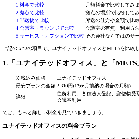
1.料金で比較
月額料金で比較してみ
2.拠点で比較
拠点の場所で比較して
3.郵送物で比較
郵送の仕方や金額で比
4.会議室・ラウンジで比較
会議室の有無、利用方
5.サービス・オプションで比較
その会社ならではのサ
上記の５つの項目で、ユナイテッドオフィスとMETSを比較
1.「ユナイテッドオフィス」と「MET
※税込み価格
ユナイテッドオフィス
最安プランの金額
2,310円(12か月前納の場合の月額)
住所利用、各種法人登記、郵便物受取
詳細
会議室利用
では、もっと詳しい料金を見ていきましょう。
ユナイテッドオフィスの料金プラン