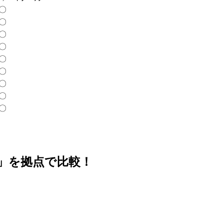
〇
〇
〇
〇
〇
〇
〇
〇
〇
S」を拠点で比較！