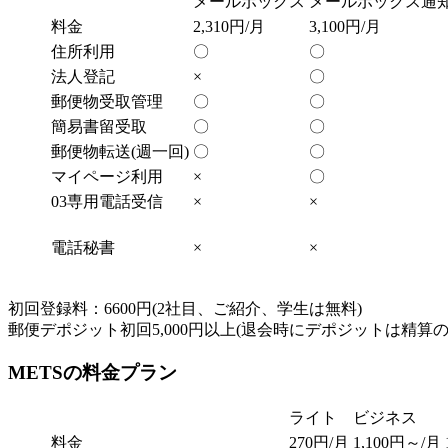
メールボックス
メールボックス通
料金
2,310円/月
3,100円/月
住所利用
〇
〇
法人登記
×
〇
郵便物受取管理
〇
〇
簡易書留受取
〇
〇
郵便物転送(週一回)
〇
〇
マイページ利用
×
〇
03専用電話受信
×
×
電話秘書
×
×
初回登録料：6600円(2社目、ご紹介、学生は無料)
郵便デポジット初回5,000円以上(退会時にデポジットは精算
METSの料金プラン
ライト
ビジネス
料金
270円/月
1,100円～/月