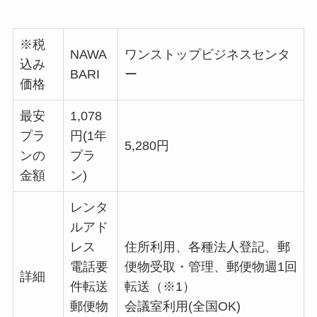
※税
NAWA
ワンストップビジネスセンタ
込み
BARI
ー
価格
最安
1,078
プラ
円(1年
5,280円
ンの
プラ
金額
ン)
レンタ
ルアド
レス
住所利用、各種法人登記、郵
電話要
便物受取・管理、郵便物週1回
詳細
件転送
転送（※1）
郵便物
会議室利用(全国OK)