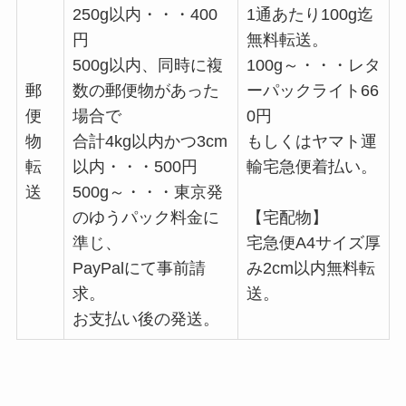
250g以内・・・400
1通あたり100g迄
円
無料転送。
500g以内、同時に複
100g～・・・レタ
郵
数の郵便物があった
ーパックライト66
便
場合で
0円
物
合計4kg以内かつ3cm
もしくはヤマト運
転
以内・・・500円
輸宅急便着払い。
送
500g～・・・東京発
のゆうパック料金に
【宅配物】
準じ、
宅急便A4サイズ厚
PayPalにて事前請
み2cm以内無料転
求。
送。
お支払い後の発送。