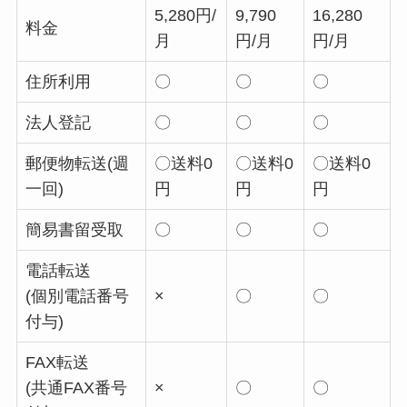
5,280円/
9,790
16,280
料金
月
円/月
円/月
住所利用
〇
〇
〇
法人登記
〇
〇
〇
郵便物転送(週
〇送料0
〇送料0
〇送料0
一回)
円
円
円
簡易書留受取
〇
〇
〇
電話転送
(個別電話番号
×
〇
〇
付与)
FAX転送
(共通FAX番号
×
〇
〇